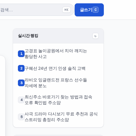
글쓰기
⌘K
C
실시간 랭킹
↻
고경표 놀이공원에서 치아 깨지는
1
황당한 사고
2
구혜선 24년 연기 인생 솔직 고백
라비오 잉글랜드전 프랑스 선수들
3
자세에 분노
최신주소 바로가기 찾는 방법과 접속
4
오류 확인법 주소얌
사극 드라마 다시보기 무료 추천과 공식
5
스트리밍 총정리 주소얌