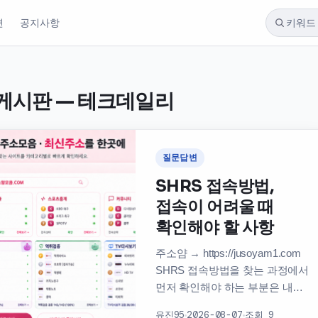
변
공지사항
스 게시판 — 테크데일리
질문답변
SHRS 접속방법,
접속이 어려울 때
확인해야 할 사항
주소얌 → https://jusoyam1.com
SHRS 접속방법을 찾는 과정에서
먼저 확인해야 하는 부분은 내가
찾는 SHRS가 무엇을
유진95
2026-08-07
조회 9