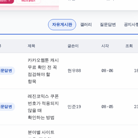
의미하는지입니다. 검색
결과에서는 SHRS가 Stereotactic
Hypofractionated Radiosurgery의
약어로 …
자유게시판
갤러리
질문답변
공지사
류
제목
글쓴이
시각
조회
신글
카카오웹툰 캐시
무료 확인 전 꼭
현우88
08-06
1
질문답변
점검해야 할
항목
레진코믹스 쿠폰
번호가 적용되지
민준19
08-05
2
질문답변
않을 때
확인하는 방법
분야별 사이트