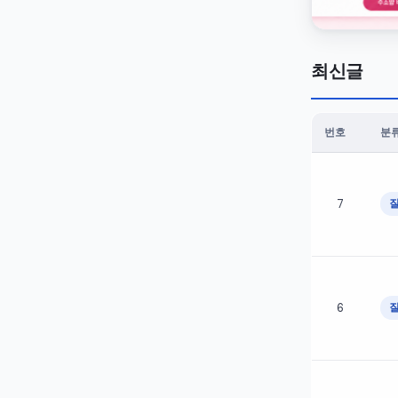
최신글
번호
분
정밀테크 · 최
7
6