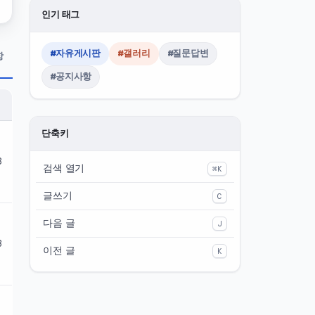
인기 태그
#자유게시판
#갤러리
#질문답변
항
#공지사항
단축키
8
검색 열기
⌘K
글쓰기
C
다음 글
J
3
이전 글
K