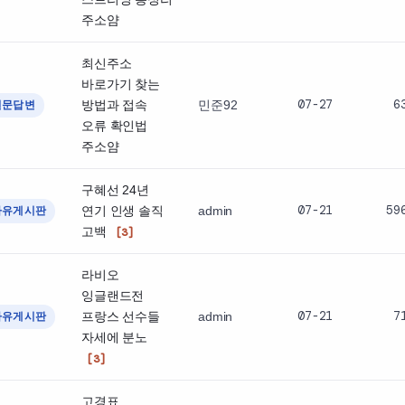
주소얌
최신주소
바로가기 찾는
07-27
6
방법과 접속
민준92
질문답변
오류 확인법
주소얌
구혜선 24년
07-21
59
연기 인생 솔직
admin
자유게시판
고백
[3]
라비오
잉글랜드전
07-21
7
프랑스 선수들
admin
자유게시판
자세에 분노
[3]
고경표