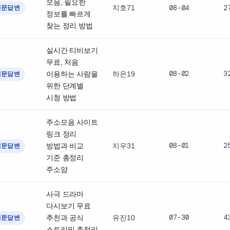
모음, 필요한
지호71
08-04
2
질문답변
정보를 빠르게
찾는 정리 방법
실시간 티비보기
무료, 처음
08-02
3
이용하는 사람을
하은19
질문답변
위한 단계별
시청 방법
주소모음 사이트
링크 정리
08-01
2
방법과 비교
지우31
질문답변
기준 총정리
주소얌
사극 드라마
다시보기 무료
07-30
4
추천과 공식
유진10
질문답변
스트리밍 총정리