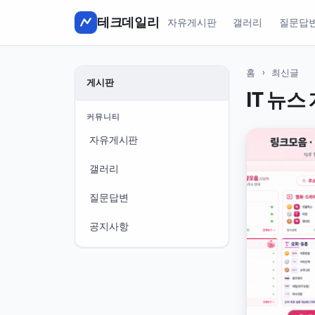
테크데일리
자유게시판
갤러리
질문답
홈
› 최신글
게시판
IT 뉴
커뮤니티
자유게시판
갤러리
질문답변
공지사항