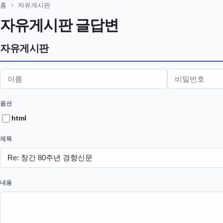
홈
› 자유게시판
자유게시판 글답변
자유게시판
이름
비밀번호
이메일
홈페이지
필수
필수
옵션
html
제목
내용
웹에디터 시작