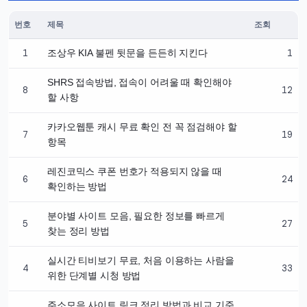
번호
제목
조회
정밀테크 · 최신글
1
1
조상우 KIA 불펜 뒷문을 든든히 지킨다
SHRS 접속방법, 접속이 어려울 때 확인해야
8
12
할 사항
카카오웹툰 캐시 무료 확인 전 꼭 점검해야 할
7
19
항목
레진코믹스 쿠폰 번호가 적용되지 않을 때
6
24
확인하는 방법
분야별 사이트 모음, 필요한 정보를 빠르게
5
27
찾는 정리 방법
실시간 티비보기 무료, 처음 이용하는 사람을
4
33
위한 단계별 시청 방법
주소모음 사이트 링크 정리 방법과 비교 기준