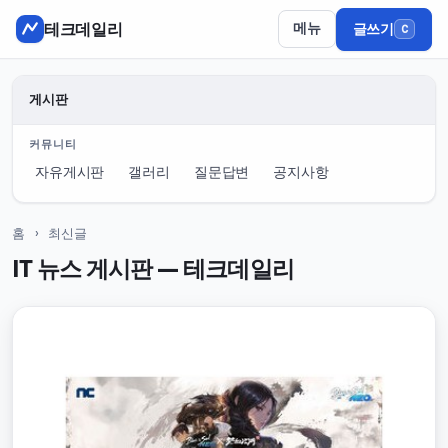
테크데일리
메뉴
글쓰기
C
게시판
커뮤니티
자유게시판
갤러리
질문답변
공지사항
홈
› 최신글
IT 뉴스 게시판 — 테크데일리