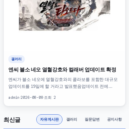
갤러리
엔씨 블소 네오 열혈강호와 컬래버 업데이트 확정
엔씨가 블소 네오에 열혈강호와의 콜라보를 포함한 대규모
업데이트를 19일에 할 거라고 발표했음업데이트 전에
부스트 서버 사전 예약도 시작했대이번 업데이트는 기존
admin
2026-08-08
조회 2
콘텐츠 추가뿐만 아니라 신규 콘텐츠도 추가될
예정임열혈강호 콜라보는 팬들 사이에서 큰 관심을 끌고
있음블소 …
최신글
자유게시판
갤러리
질문답변
공지사항