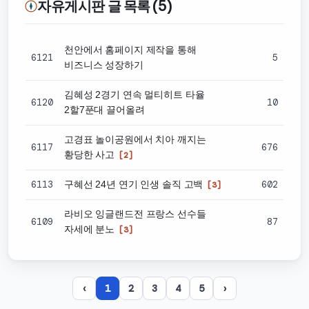
자유게시판 글 목록 (5)
천안에서 홈페이지 제작을 통해
6121
5
비즈니스 성장하기
김혜성 2경기 연속 멀티히트 타율
6120
10
2할7푼대 끌어올려
고경표 놀이공원에서 치아 깨지는
6117
676
황당한 사고
[2]
6113
602
구혜선 24년 연기 인생 솔직 고백
[3]
라비오 잉글랜드전 프랑스 선수들
6109
87
자세에 분노
[3]
‹
1
2
3
4
5
›