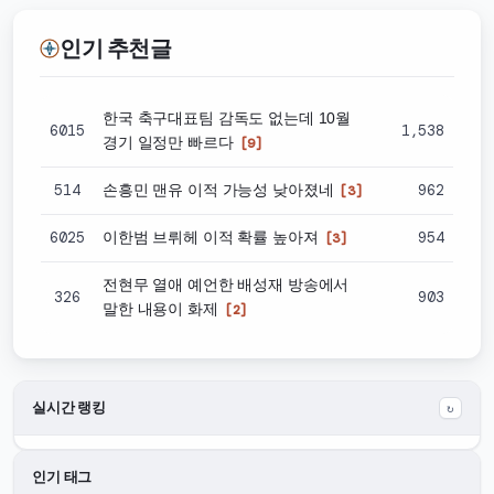
인기 추천글
한국 축구대표팀 감독도 없는데 10월
6015
1,538
경기 일정만 빠르다
[9]
514
962
손흥민 맨유 이적 가능성 낮아졌네
[3]
6025
954
이한범 브뤼헤 이적 확률 높아져
[3]
전현무 열애 예언한 배성재 방송에서
326
903
말한 내용이 화제
[2]
실시간 랭킹
↻
인기 태그