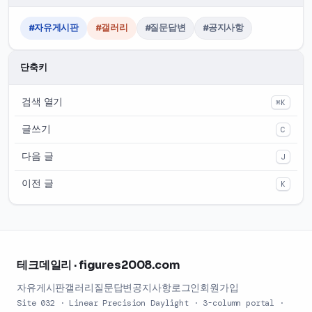
#자유게시판
#갤러리
#질문답변
#공지사항
단축키
검색 열기
⌘K
글쓰기
C
다음 글
J
이전 글
K
테크데일리 · figures2008.com
자유게시판
갤러리
질문답변
공지사항
로그인
회원가입
Site 032 · Linear Precision Daylight · 3-column portal ·