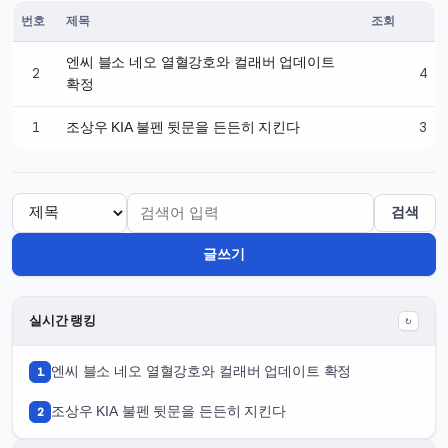
번호
제목
조회
갤러리 · 총 2건
엔씨 블소 네오 열혈강호와 컬래버 업데이트
2
4
확정
1
3
조상우 KIA 불펜 뒷문을 든든히 지킨다
검색
글쓰기
실시간 랭킹
↻
1
엔씨 블소 네오 열혈강호와 컬래버 업데이트 확정
2
조상우 KIA 불펜 뒷문을 든든히 지킨다