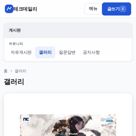
테크데일리
메뉴
글쓰기
C
게시판
커뮤니티
자유게시판
갤러리
질문답변
공지사항
홈
› 갤러리
갤러리