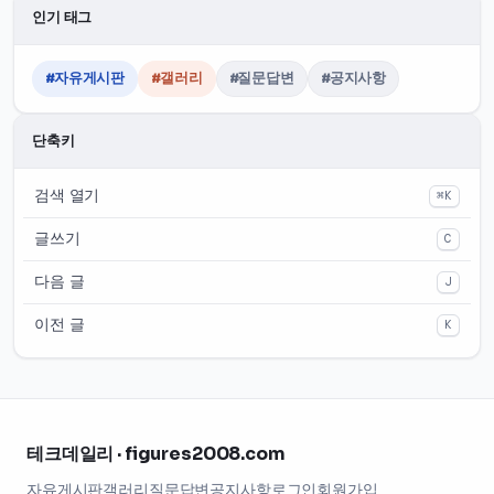
인기 태그
#자유게시판
#갤러리
#질문답변
#공지사항
단축키
검색 열기
⌘K
글쓰기
C
다음 글
J
이전 글
K
테크데일리 · figures2008.com
자유게시판
갤러리
질문답변
공지사항
로그인
회원가입