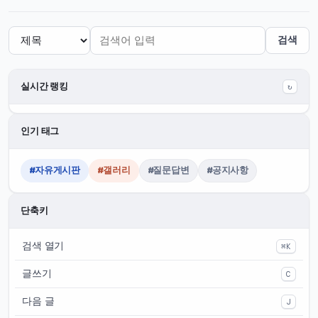
검색
실시간 랭킹
↻
인기 태그
#자유게시판
#갤러리
#질문답변
#공지사항
단축키
검색 열기
⌘K
글쓰기
C
다음 글
J