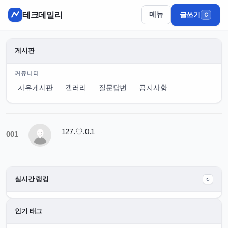
테크데일리
메뉴
글쓰기
C
게시판
커뮤니티
자유게시판
갤러리
질문답변
공지사항
127.♡.0.1
001
실시간 랭킹
↻
인기 태그