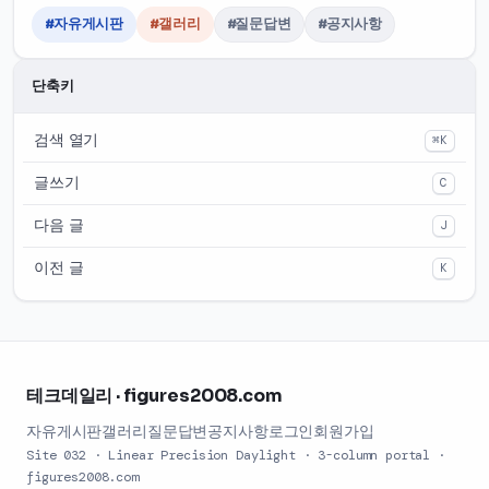
#자유게시판
#갤러리
#질문답변
#공지사항
단축키
검색 열기
⌘K
글쓰기
C
다음 글
J
이전 글
K
테크데일리 · figures2008.com
자유게시판
갤러리
질문답변
공지사항
로그인
회원가입
Site 032 · Linear Precision Daylight · 3-column portal ·
figures2008.com