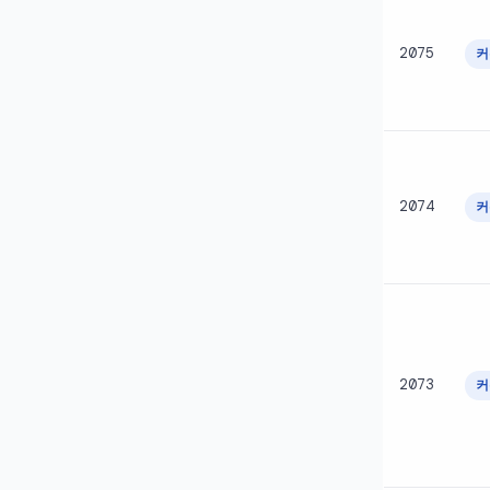
2075
커
2074
커
2073
커