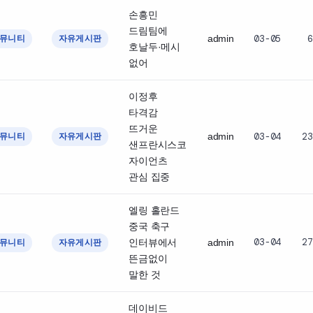
손흥민
드림팀에
admin
03-05
뮤니티
자유게시판
호날두·메시
없어
이정후
타격감
뜨거운
admin
03-04
2
뮤니티
자유게시판
샌프란시스코
자이언츠
관심 집중
엘링 홀란드
중국 축구
03-04
2
인터뷰에서
admin
뮤니티
자유게시판
뜬금없이
말한 것
데이비드