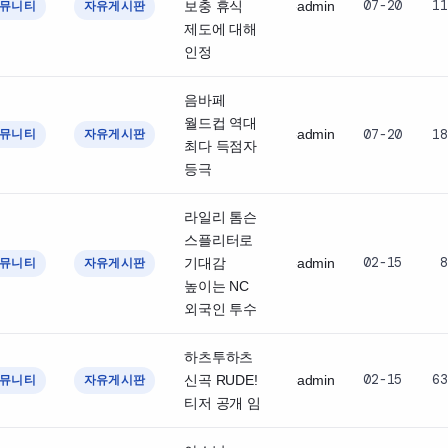
07-20
1
보충 휴식
admin
뮤니티
자유게시판
제도에 대해
인정
음바페
월드컵 역대
admin
07-20
1
뮤니티
자유게시판
최다 득점자
등극
라일리 톰슨
스플리터로
02-15
기대감
admin
뮤니티
자유게시판
높이는 NC
외국인 투수
하츠투하츠
02-15
6
신곡 RUDE!
admin
뮤니티
자유게시판
티저 공개 임